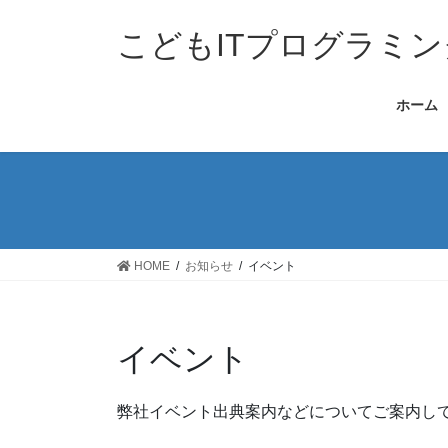
コ
ナ
ン
ビ
こどもITプログラミ
テ
ゲ
ン
ー
ホーム
ツ
シ
へ
ョ
ス
ン
キ
に
ッ
移
プ
動
HOME
お知らせ
イベント
イベント
弊社イベント出典案内などについてご案内し