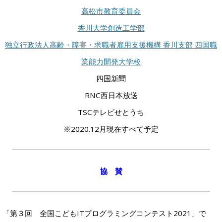
高松市教育委員会
香川大学創造工学部
独立行政法人高齢・障害・求職者雇用支援機構 香川支部 四国職
業能力開発大学校
四国新聞
RNC西日本放送
TSCテレビせとうち
※2020.12月現在すべて予定
協 賛
「第３回 全国こどもITプログラミングコンテスト2021」で