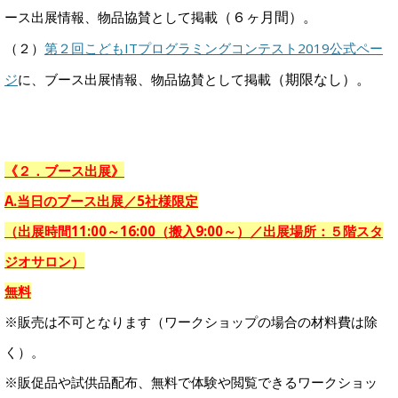
（６ヶ月間）。
ース出展情報、物品協賛として掲載
（２）
第２回こどもITプログラミングコンテスト2019公式ペー
（期限なし）。
ジ
に、ブース出展情報、物品協賛として掲載
《２．ブース出展》
A.当日のブース出展／5社様限定
（出展時間11:00～16:00（搬入9:00～）／出展場所：５階スタ
ジオサロン）
無料
※販売は不可となります（ワークショップの場合の材料費は除
く）。
※販促品や試供品配布、無料で体験や閲覧できるワークショッ