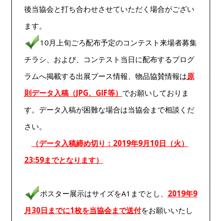
後当協会と打ち合わせさせていただく場合がござい
ます。
10月上旬ごろ配布予定のコンテスト来場者募集
チラシ、および、コンテスト当日に配布するプログ
ラムへ掲載する出展ブース情報、物品協賛情報は
原
則データ入稿（JPG、GIF等）
でお願いしておりま
す。データ入稿が困難な場合は当協会まで相談くだ
さい。
（データ入稿締め切り：2019年9月10日（火）
23:59までとなります）
ポスター展示はサイズをA1までとし、
2019年9
月30日までに1枚を当協会まで
送付
をお願いいたし