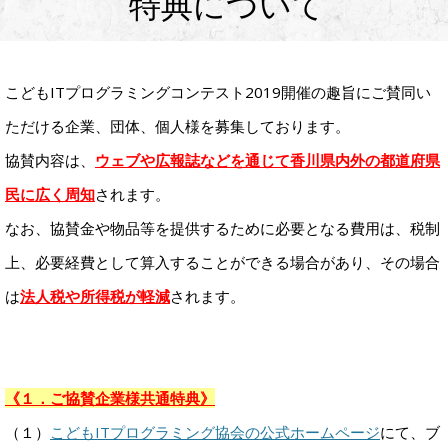
特典について
こどもITプログラミングコンテスト2019開催の趣旨にご賛同い
ただける企業、団体、個人様を募集しております。
協賛内容は、
ウェブや広報誌などを通じて香川県内外の都道府県
民に広く周知
されます。
なお、協賛金や物品等を提供するために必要となる費用は、税制
上、必要経費として算入することができる場合があり、その場合
は
法人税や所得税が軽減
されます。
《１．ご協賛企業様共通特典》
（１）
こどもITプログラミング協会の公式ホームページ
にて、ブ