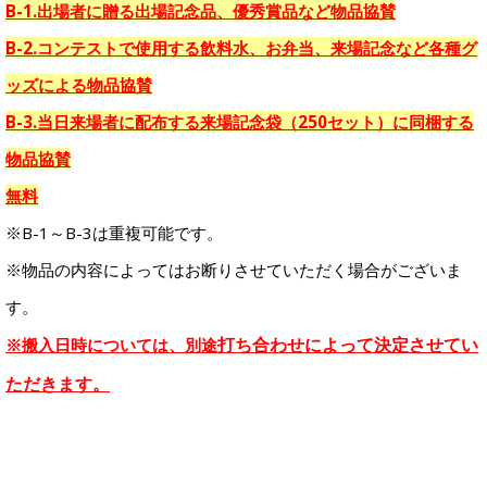
B-1.出場者に贈る出場記念品、優秀賞品など物品協賛
B-2.コンテストで使用する飲料水、お弁当、来場記念など各種グ
ッズによる物品協賛
B-3.当日来場者に配布する来場記念袋（250セット）に同梱する
物品協賛
無料
※B-1～B-3は重複可能です。
※
物品の内容によってはお断りさせていただく場合がございま
す。
打ち合わせによって決定させてい
※搬入日時については、別途
ただきます。